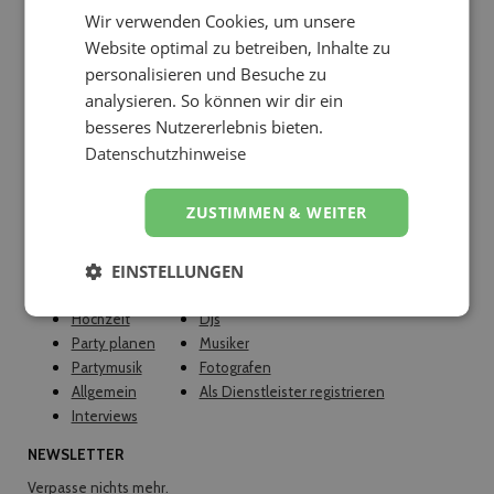
Wir verwenden Cookies, um unsere
Website optimal zu betreiben, Inhalte zu
personalisieren und Besuche zu
analysieren. So können wir dir ein
besseres Nutzererlebnis bieten.
Datenschutzhinweise
ZUSTIMMEN & WEITER
EINSTELLUNGEN
FÜR KUNDEN
FÜR DIENSTLEISTER
Hochzeit
DJs
Party planen
Musiker
Partymusik
Fotografen
Allgemein
Als Dienstleister registrieren
Interviews
NEWSLETTER
Verpasse nichts mehr.