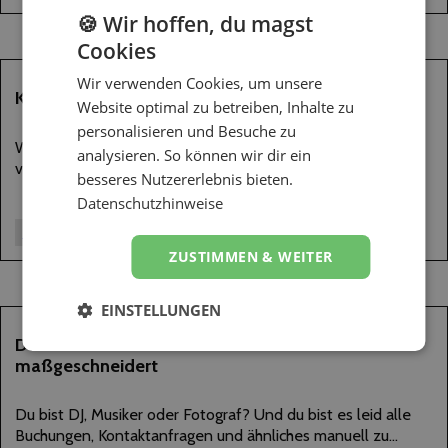
🍪 Wir hoffen, du magst
Cookies
Wir verwenden Cookies, um unsere
06
KI und Musik – Zukunft des DJing
Website optimal zu betreiben, Inhalte zu
JUNI
personalisieren und Besuche zu
2024
Willkommen zu unserem Artikel über die spannende Welt
analysieren. So können wir dir ein
von KI, DJing und Musik!
besseres Nutzererlebnis bieten.
Datenschutzhinweise
DJ-Technik
DJ-Tipps
Für DJs
ZUSTIMMEN & WEITER
EINSTELLUNGEN
28
Der Booster für deine Karriere – Onlineformulare
maßgeschneidert
MÄRZ
2024
Du bist DJ, Musiker oder Fotograf? Und du bist es leid alle
Buchungen, Kontaktanfragen und ähnliches manuell zu