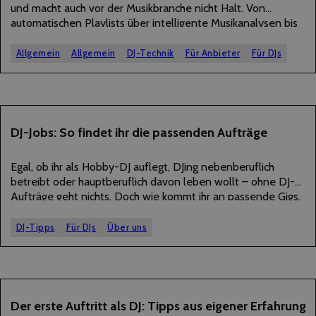
und macht auch vor der Musikbranche nicht Halt. Von
automatischen Playlists über intelligente Musikanalysen bis
hin zu Live Unterstützung beim Auflegen gibt es mittlerweile
zahlreiche Möglichkeiten, wie KI DJs im Alltag unterstützen
Allgemein
Allgemein
DJ-Technik
Für Anbieter
Für DJs
kann.…
16
DJ-Jobs: So findet ihr die passenden Aufträge
JANUAR
2026
Egal, ob ihr als Hobby-DJ auflegt, DJing nebenberuflich
betreibt oder hauptberuflich davon leben wollt – ohne DJ-
Aufträge geht nichts. Doch wie kommt ihr an passende Gigs,
was steckt wirklich hinter dem Job als DJ und worauf kommt
es bei der…
DJ-Tipps
Für DJs
Über uns
22
Der erste Auftritt als DJ: Tipps aus eigener Erfahrung