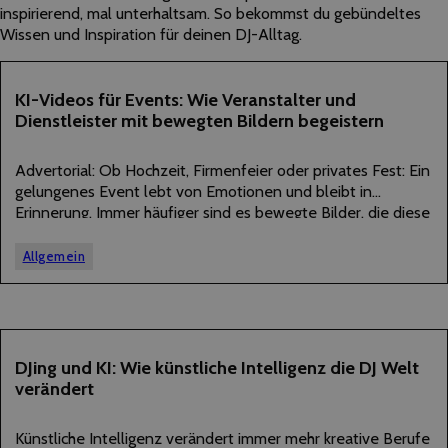
inspirierend, mal unterhaltsam. So bekommst du gebündeltes
Wissen und Inspiration für deinen DJ-Alltag.
23
KI-Videos für Events: Wie Veranstalter und
Dienstleister mit bewegten Bildern begeistern
JULI
2026
Advertorial: Ob Hochzeit, Firmenfeier oder privates Fest: Ein
gelungenes Event lebt von Emotionen und bleibt in
Erinnerung. Immer häufiger sind es bewegte Bilder, die diese
Erinnerungen einfangen und weitertragen, und die zugleich
darüber entscheiden, ob ein Dienstleister gebucht wird
Allgemein
oder…
27
DJing und KI: Wie künstliche Intelligenz die DJ Welt
verändert
JUNI
2026
Künstliche Intelligenz verändert immer mehr kreative Berufe