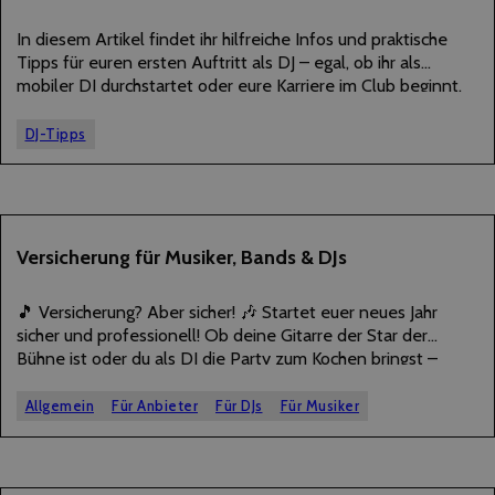
JUNI
2025
In diesem Artikel findet ihr hilfreiche Infos und praktische
Tipps für euren ersten Auftritt als DJ – egal, ob ihr als
mobiler DJ durchstartet oder eure Karriere im Club beginnt.
Eine unserer DJs berichtet aus eigener Erfahrung! Bevor wir
ins…
DJ-Tipps
03
Versicherung für Musiker, Bands & DJs
JANUAR
2025
🎵 Versicherung? Aber sicher! 🎶 Startet euer neues Jahr
sicher und professionell! Ob deine Gitarre der Star der
Bühne ist oder du als DJ die Party zum Kochen bringst –
nichts killt die Stimmung schneller als ein kaputtes
Equipment oder…
Allgemein
Für Anbieter
Für DJs
Für Musiker