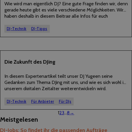
Wie wird man eigentlich DJ? Eine gute Frage finden wir, denn
gerade heute gibt es viele verschiedene Möglichkeiten. Wir
haben deshalb in diesem Beitrag alle Infos für euch
zusammengestellt, die ihr braucht, um DJ zu werden.
DJ-Technik
DJ-Tipps
15
Die Zukunft des DJing
MAI
2023
In diesem Expertenartikel teilt unser DJ Yugeen seine
Gedanken zum Thema DJing mit uns, und wie es sich wohl in
unserem digitalen Zeitalter weiterentwickeln wird.
DJ-Technik
Für Anbieter
Für DJs
1
2
3
…
8
→
Meistgelesen
DJ-Jobs: So findet ihr die passenden Aufträge