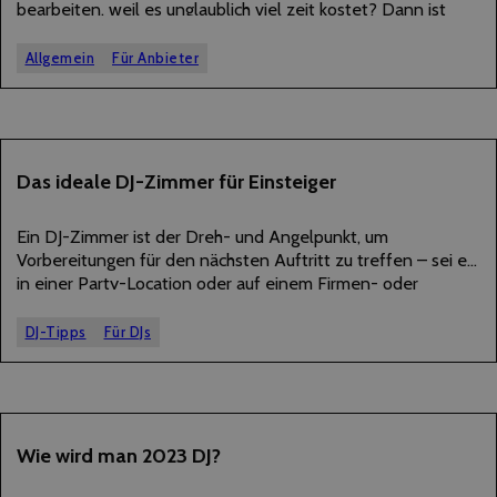
bearbeiten, weil es unglaublich viel zeit kostet? Dann ist
dieser Beitrag für dich!
Allgemein
Für Anbieter
09
Das ideale DJ-Zimmer für Einsteiger
AUGUST
2023
Ein DJ-Zimmer ist der Dreh- und Angelpunkt, um
Vorbereitungen für den nächsten Auftritt zu treffen – sei es
in einer Party-Location oder auf einem Firmen- oder
Hochzeitsevent. Neben der benötigten technischen
Ausstattung sind auch die Einrichtung, Raumakustik und
DJ-Tipps
Für DJs
Beleuchtung von…
26
Wie wird man 2023 DJ?
JULI
2023