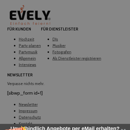
FÜR KUNDEN
FÜR DIENSTLEISTER
Hochzeit
DJs
Party planen
Musiker
Partymusik
Fotografen
Allgemein
Als Dienstleister registrieren
Interviews
NEWSLETTER
Verpasse nichts mehr.
[sibwp_form id=1]
Newsletter
Impressum
Datenschutz
Kontakt
Unverbindlich Angebote per eMail erhalten?