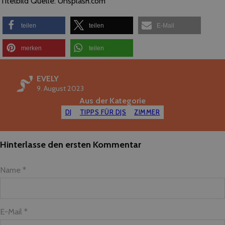
Titelbild Quelle: Unsplash.com
teilen
teilen
E-Mail
merken
teilen
EVELY
9. August 2023
Aus der Kategorie
DJ
TIPPS FÜR DJS
ZIMMER
Hinterlasse den ersten Kommentar
Name *
E-Mail *