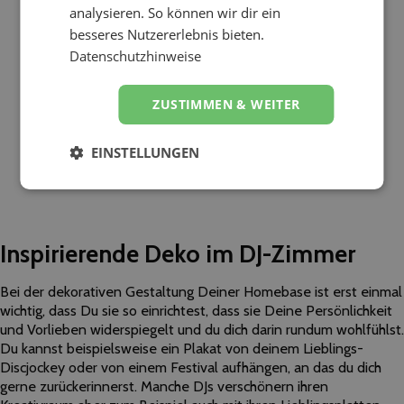
analysieren. So können wir dir ein
besseres Nutzererlebnis bieten.
Datenschutzhinweise
ZUSTIMMEN & WEITER
EINSTELLUNGEN
Inspirierende Deko
im DJ-Zimmer
Bei der dekorativen Gestaltung Deiner Homebase ist erst einmal
wichtig, dass Du sie so einrichtest, dass sie Deine Persönlichkeit
und Vorlieben widerspiegelt und du dich darin rundum wohlfühlst.
Du kannst beispielsweise ein Plakat von deinem Lieblings-
Discjockey oder von einem Festival aufhängen, an das du dich
gerne zurückerinnerst. Manche DJs verschönern ihren