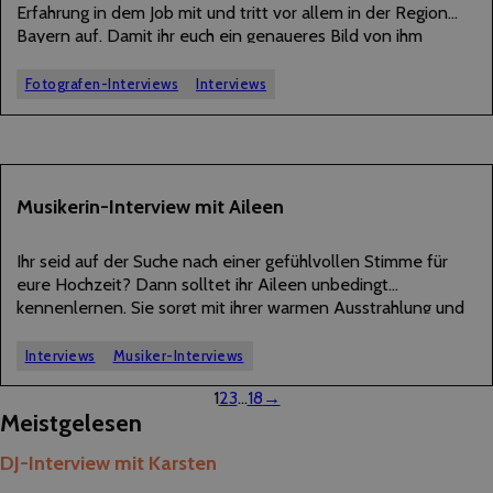
Erfahrung in dem Job mit und tritt vor allem in der Region
Bayern auf. Damit ihr euch ein genaueres Bild von ihm
machen könnt, hat er uns im Folgenden einige Interview-
Fragen beantwortet. Natürlich…
Fotografen-Interviews
Interviews
03
Musikerin-Interview mit Aileen
NOVEMBER
2025
Ihr seid auf der Suche nach einer gefühlvollen Stimme für
eure Hochzeit? Dann solltet ihr Aileen unbedingt
kennenlernen. Sie sorgt mit ihrer warmen Ausstrahlung und
ihrer beeindruckenden Stimme für echte
Gänsehautmomente. Aileen ist seit über fünf Jahren als
Interviews
Musiker-Interviews
Hochzeitssängerin unterwegs…
1
2
3
…
18
→
Meistgelesen
DJ-Interview mit Karsten