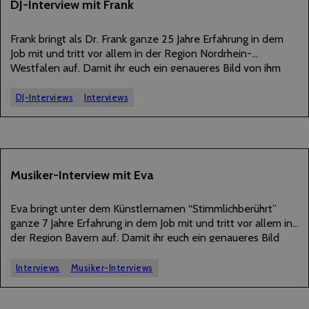
02
DJ-Interview mit Frank
APRIL
2026
Frank bringt als Dr. Frank ganze 25 Jahre Erfahrung in dem
Job mit und tritt vor allem in der Region Nordrhein-
Westfalen auf. Damit ihr euch ein genaueres Bild von ihm
machen könnt, hat er uns im Folgenden einige Interview-
Fragen beantwortet.…
DJ-Interviews
Interviews
15
Musiker-Interview mit Eva
MÄRZ
2026
Eva bringt unter dem Künstlernamen “Stimmlichberührt”
ganze 7 Jahre Erfahrung in dem Job mit und tritt vor allem in
der Region Bayern auf. Damit ihr euch ein genaueres Bild
von ihm machen könnt, hat er uns im Folgenden einige
Interview-Fragen…
Interviews
Musiker-Interviews