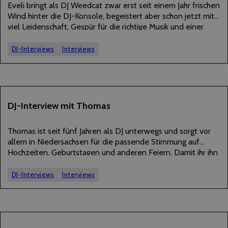
Eveli bringt als DJ Weedcat zwar erst seit einem Jahr frischen
Wind hinter die DJ-Konsole, begeistert aber schon jetzt mit
viel Leidenschaft, Gespür für die richtige Musik und einer
mitreißenden Ausstrahlung. Vor allem in Sachsen-Anhalt
sorgt sie für gute Stimmung…
DJ-Interviews
Interviews
10
DJ-Interview mit Thomas
JUNI
2026
Thomas ist seit fünf Jahren als DJ unterwegs und sorgt vor
allem in Niedersachsen für die passende Stimmung auf
Hochzeiten, Geburtstagen und anderen Feiern. Damit ihr ihn
und seine Art aufzulegen besser kennenlernen könnt, hat er
uns ein paar Fragen…
DJ-Interviews
Interviews