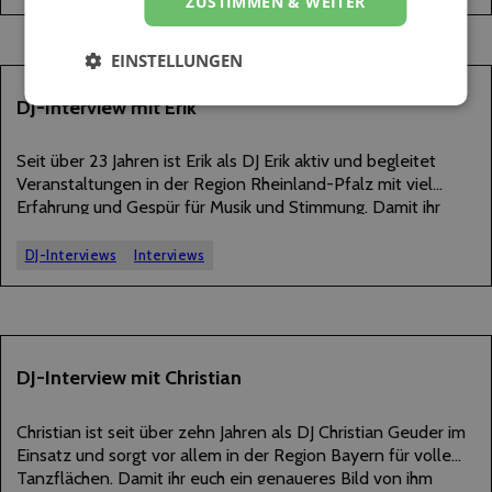
ZUSTIMMEN & WEITER
EINSTELLUNGEN
17
DJ-Interview mit Erik
JANUAR
2026
Seit über 23 Jahren ist Erik als DJ Erik aktiv und begleitet
Veranstaltungen in der Region Rheinland-Pfalz mit viel
Erfahrung und Gespür für Musik und Stimmung. Damit ihr
euch ein genaueres Bild von ihm machen könnt, hat er uns
im…
DJ-Interviews
Interviews
12
DJ-Interview mit Christian
JANUAR
2026
Christian ist seit über zehn Jahren als DJ Christian Geuder im
Einsatz und sorgt vor allem in der Region Bayern für volle
Tanzflächen. Damit ihr euch ein genaueres Bild von ihm