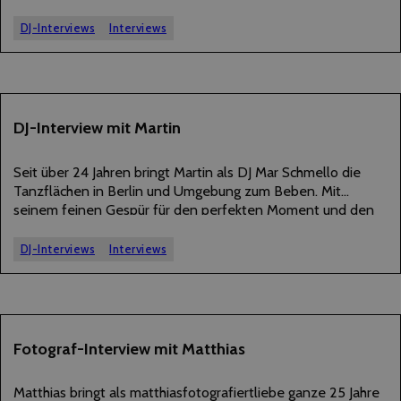
machen könnt, hat er uns im Folgenden einige
Interviewfragen…
DJ-Interviews
Interviews
28
DJ-Interview mit Martin
NOVEMBER
2025
Seit über 24 Jahren bringt Martin als DJ Mar Schmello die
Tanzflächen in Berlin und Umgebung zum Beben. Mit
seinem feinen Gespür für den perfekten Moment und den
passenden Sound verwandelt er jede Feier in ein
unvergessliches Erlebnis – egal…
DJ-Interviews
Interviews
18
Fotograf-Interview mit Matthias
NOVEMBER
2025
Matthias bringt als matthiasfotografiertliebe ganze 25 Jahre