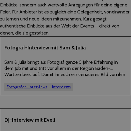
Einblicke, sondern auch wertvolle Anregungen für deine eigene
Feier. Für Anbieter ist es zugleich eine Gelegenheit, voneinander
zu lernen und neue Ideen mitzunehmen. Kurz gesagt:
authentische Einblicke aus der Welt der Events – direkt von
denen, die sie gestalten.
07
Fotograf-Interview mit Sam & Julia
AUGUST
2026
Sam & Julia bringt als Fotograf ganze 5 Jahre Erfahrung in
dem Job mit und tritt vor allem in der Region Baden-
Württemberg auf. Damit ihr euch ein genaueres Bild von ihm
machen könnt, hat er uns im Folgenden einige Interview-
Fragen…
Fotografen-Interviews
Interviews
07
DJ-Interview mit Eveli
JULI
2026