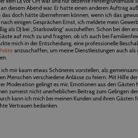
 kein DJ vor Ort war und nur dezente Hintergrundmusik lie
J an diesem Abend war. Er hatte einen anderen Auftrag auß
ch das doch hätte übernehmen können, wenn ich das gewus
nach einigen Gesprächen Ernst, ich meldete mein Gewer
g als DJ bei „Starbowling“ auszuhelfen. Schon bei den ers
ste auf mich zu und fragten, ob ich auch bei Familienfei
ärkte mich in der Entscheidung, eine professionelle Besch
fekte
anzuschaffen, um meine Dienstleistungen auch als 
en.
n ich mir kaum etwas Schöneres vorstellen, als gemeinsam
ten Menschen verschiedene Anlässe zu feiern. Mit Hilfe de
er Moderation gelingt es mir, Emotionen aus den Gästen h
inen zumeist nicht unerheblichen Beitrag zum Gelingen de
urch kann ich mich bei meinen Kunden und ihren Gästen fü
hte Vertrauen bedanken.