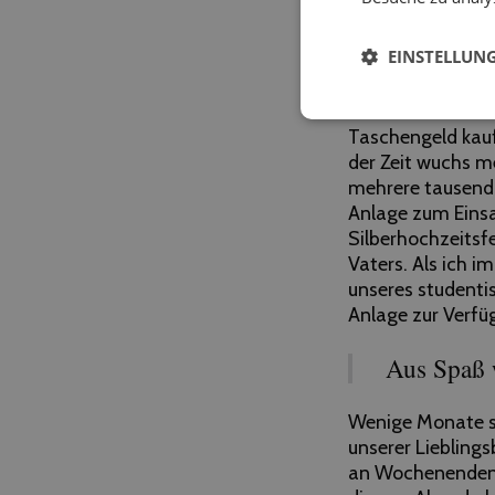
Auch wenn ich nic
behaupten, dass i
EINSTELLUN
zum Beruf zu ma
Schon als Kind h
Taschengeld kauf
der Zeit wuchs m
mehrere tausend 
Anlage zum Einsa
Silberhochzeitsfe
Vaters. Als ich 
unseres studentis
Anlage zur Verfü
Aus Spaß 
Wenige Monate s
unserer Liebling
an Wochenenden e