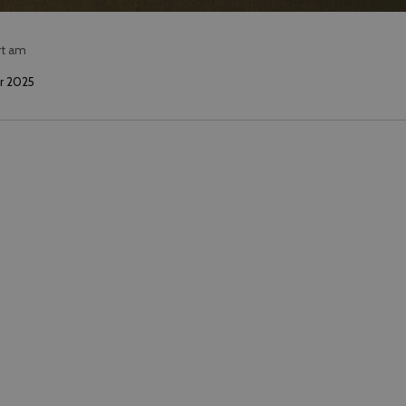
rt am
r 2025