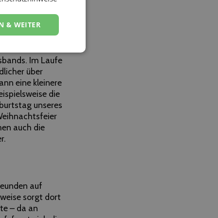
 ich von mir
e, mein Hobby
N & WEITER
parten
sbands. Im Laufe
dlicher über
ann eine kleinere
ispielsweise die
eburtstag unseres
Weihnachtsfeier
men auch die
r.
reunden auf
weise sorgt dort
te – da an