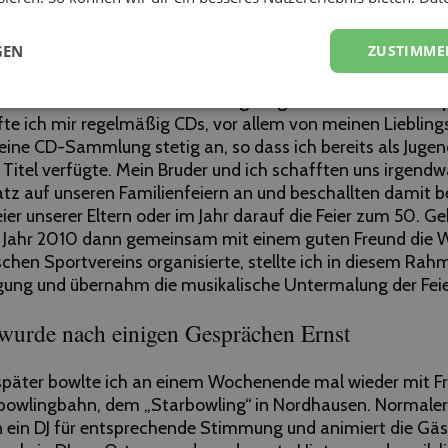
ht sagen kann, dass DJ der beste Job der Welt ist, so kann
ch durch die Tätigkeit als mobiler DJ die Möglichkeit hab
GEN
ZUSTIMME
chen.
at mich die Musik in ihren Bann gezogen und vom hart ers
te ich mir regelmäßig CDs, vor allem von meinen Liebling
eine CD-Sammlung stetig an, so dass ich bereits als Jugen
Titel verfügte. Mein Bruder und ich schafften uns irgendw
tz auf unseren Familienfeiern an und beschallten damit be
ier unserer Eltern oder im Jahr darauf die Feier zum 50. G
im Jahr 2010 dann gemeinsam mit einem guten Freund die 
chen Sportvereins organisierte, stellte ich in diesem Rah
gung und übernahm die musikalische Untermalung der Feie
wurde nach einigen Gesprächen Ernst
päter bowlte ich an einem Wochenende mal wieder mit F
sbowlingbahn, dem „Starbowling“ in Nordhausen. Normaler
in DJ für entsprechende Stimmung und animiert die Gäs