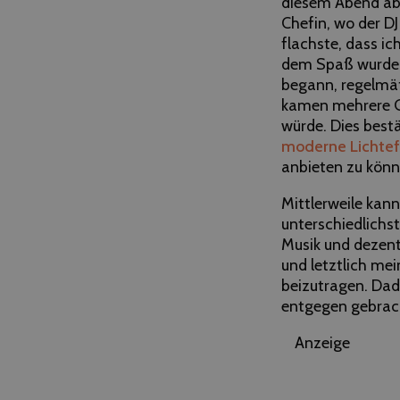
diesem Abend aber
Chefin, wo der D
flachste, dass i
dem Spaß wurde 
begann, regelmäßi
kamen mehrere Gä
würde. Dies best
moderne Lichtef
anbieten zu könn
Mittlerweile kan
unterschiedlichs
Musik und dezent
und letztlich me
beizutragen. Dad
entgegen gebrac
Anzeige