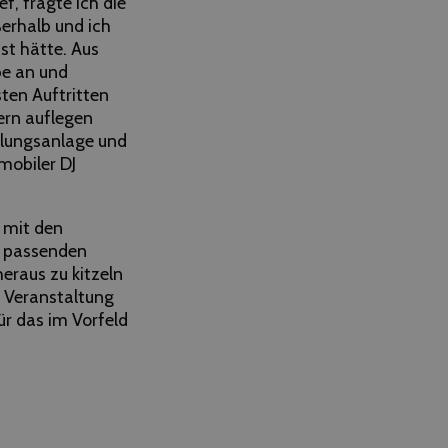
f, fragte ich die
erhalb und ich
st hätte. Aus
be an und
ten Auftritten
ern auflegen
allungsanlage und
mobiler DJ
 mit den
r passenden
eraus zu kitzeln
r Veranstaltung
r das im Vorfeld