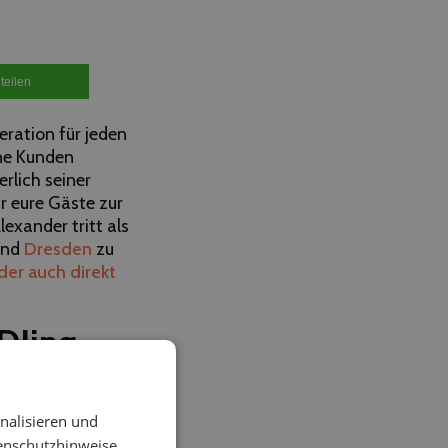
teilen
ration für jeden
ine Kunden
rlich seiner
r eure Gäste zur
exander tritt als
nd
Dresden
zu
er auch direkt
DJing
nalisieren und
enschutzhinweise