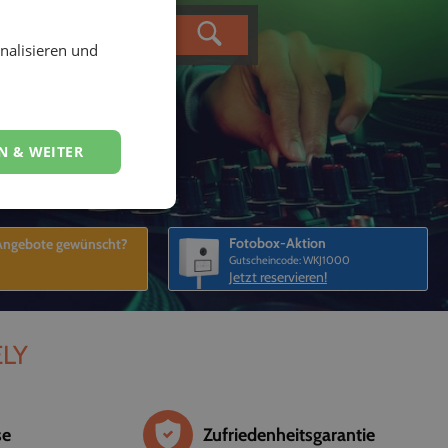
nalisieren und
N & WEITER
Fotobox-Aktion
 Angebote gewünscht?
Gutscheincode: WKJ1000
Jetzt reservieren!
ELY
se
Zufriedenheitsgarantie