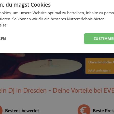
en, du magst Cookies
-
okies, um unsere Website optimal zu betreiben, Inhalte zu perso
ieren. So können wir dir ein besseres Nutzererlebnis bieten.
eise
GEN
ZUSTIMME
Unverbindliche
Jetzt anfragen!
in DJ in Dresden - Deine Vorteile bei EV
Bestens bewertet
Beste Prei