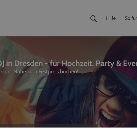
Hilfe
So fun
J in Dresden - für Hochzeit, Party & Eve
 deiner Nähe zum Festpreis buchen!
ivemusiker
,
Fotografen
unterhalter, Sänger