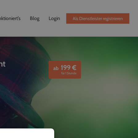
ktioniert’s
Blog
Login
Als Dienstleister registrieren
nt
199
€
ab
für 1 Stunde