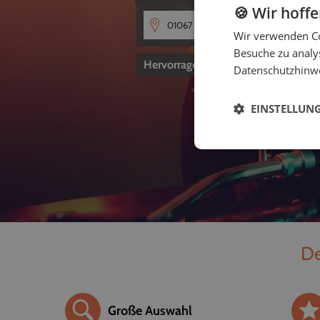
🍪 Wir hoff
Wir verwenden Co
Besuche zu analys
Hervorragend
4,8
von 5
Datenschutzhinw
EINSTELLUN
De
Große Auswahl