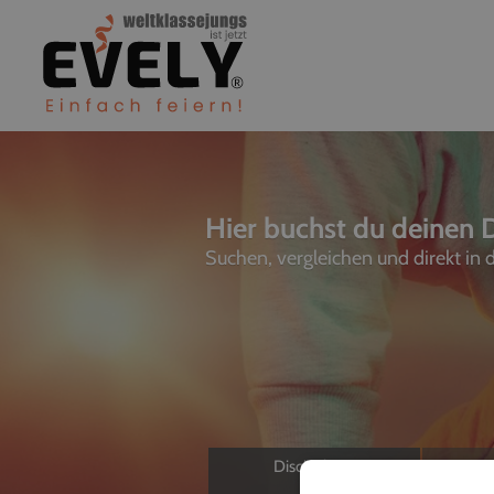
Hier buchst du deinen D
Suchen, vergleichen und direkt in
Discjockeys
L
Allein