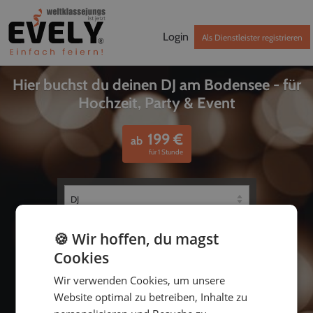
Login
Als Dienstleister registrieren
Hier buchst du deinen DJ am Bodensee - für
Hochzeit, Party & Event
199
€
ab
für 1 Stunde
🍪 Wir hoffen, du magst
Cookies
Wir verwenden Cookies, um unsere
Website optimal zu betreiben, Inhalte zu
bis