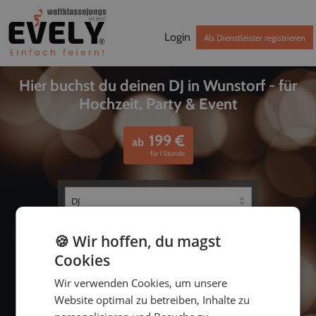
Login
Als Dienstleister registrieren
Hier buchst du deinen DJ in Wunstorf - für
Hochzeit, Party & Event
199
€
ab
für 1 Stunde
🍪 Wir hoffen, du magst
Cookies
Wir verwenden Cookies, um unsere
Website optimal zu betreiben, Inhalte zu
bis