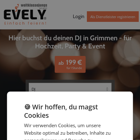
Login
Als Dienstleister registrieren
Hier buchst du deinen DJ in Grimmen - für
Hochzeit, Party & Event
199
€
ab
für 1 Stunde
🍪 Wir hoffen, du magst
Cookies
Wir verwenden Cookies, um unsere
Website optimal zu betreiben, Inhalte zu
bis