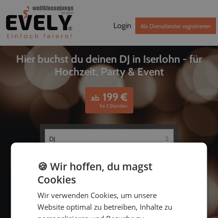
Login
Als Dienstleister registrieren
Hier buchst du deinen DJ in Iserlohn - für
Hochzeit, Party & Event
199
€
ab
für 2 Stunden
🍪 Wir hoffen, du magst
Cookies
Wir verwenden Cookies, um unsere
Website optimal zu betreiben, Inhalte zu
bis