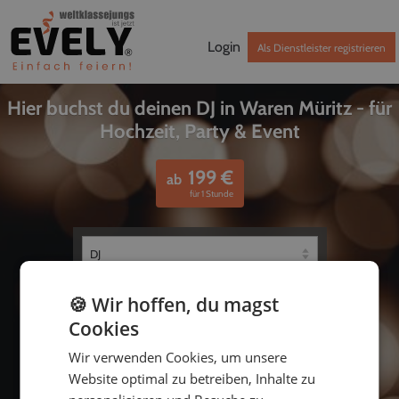
Login
Als Dienstleister registrieren
Hier buchst du deinen DJ in Waren Müritz - für
Hochzeit, Party & Event
199
€
ab
für 1 Stunde
🍪 Wir hoffen, du magst
Cookies
Wir verwenden Cookies, um unsere
Website optimal zu betreiben, Inhalte zu
bis