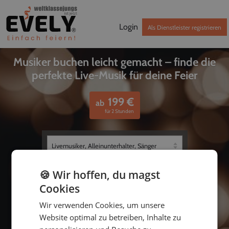
Login
Als Dienstleister registrieren
Musiker buchen leicht gemacht – finde die
perfekte Live-Musik für deine Feier
199
€
ab
für 2 Stunden
🍪 Wir hoffen, du magst
Cookies
Wir verwenden Cookies, um unsere
Website optimal zu betreiben, Inhalte zu
bis