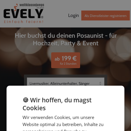
Login
Als Dienstleister registrieren
Hier buchst du deinen Posaunist - für
Hochzeit, Party & Event
199
€
ab
für 2 Stunden
🍪 Wir hoffen, du magst
Cookies
Wir verwenden Cookies, um unsere
Website optimal zu betreiben, Inhalte zu
bis