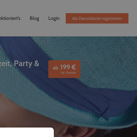
ktioniert’s
Blog
Login
Als Dienstleister registrieren
eit, Party &
199
€
ab
für 1 Stunde