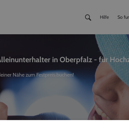
Hilfe
So fun
lleinunterhalter in Oberpfalz - für Hochz
 deiner Nähe zum Festpreis buchen!
ivemusiker
,
Fotografen