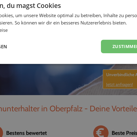
en, du magst Cookies
unterhalter, Sänger
okies, um unsere Website optimal zu betreiben, Inhalte zu perso
-
ieren. So können wir dir ein besseres Nutzererlebnis bieten.
eise
GEN
ZUSTIMME
Unverbindliche
Jetzt anfragen!
nunterhalter in Oberpfalz - Deine Vorteil
Bestens bewertet
Beste Prei