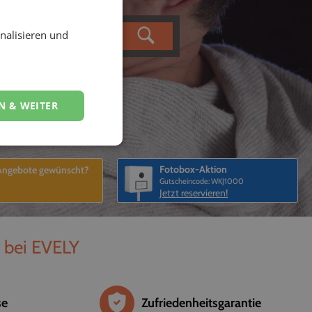
nalisieren und
N & WEITER
Fotobox-Aktion
 Angebote gewünscht?
Gutscheincode: WKJ1000
Jetzt reservieren!
e bei EVELY
se
Zufriedenheitsgarantie