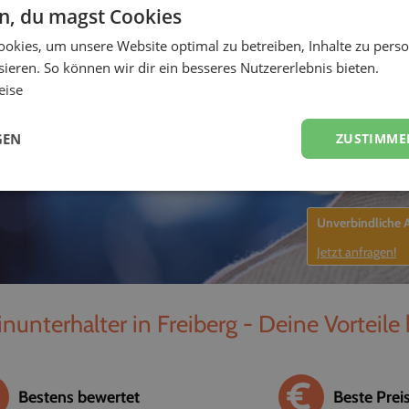
en, du magst Cookies
unterhalter, Sänger
okies, um unsere Website optimal zu betreiben, Inhalte zu perso
-
ieren. So können wir dir ein besseres Nutzererlebnis bieten.
eise
GEN
ZUSTIMME
Unverbindliche
Jetzt anfragen!
inunterhalter in Freiberg - Deine Vorteile
Bestens bewertet
Beste Prei