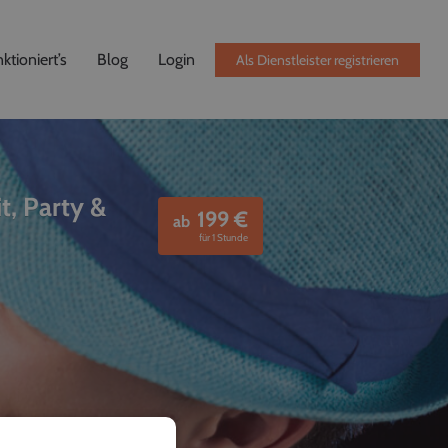
ktioniert’s
Blog
Login
Als Dienstleister registrieren
t, Party &
199
€
ab
für 1 Stunde