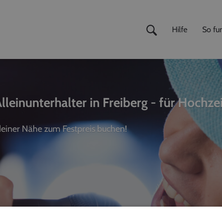
Hilfe
So fun
leinunterhalter in Freiberg - für Hochzei
 deiner Nähe zum Festpreis buchen!
ivemusiker
,
Fotografen