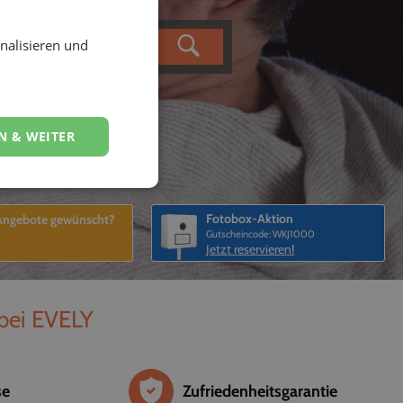
nalisieren und
N & WEITER
Fotobox-Aktion
 Angebote gewünscht?
Gutscheincode: WKJ1000
Jetzt reservieren!
 bei EVELY
se
Zufriedenheitsgarantie