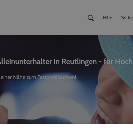
Hilfe
So fun
lleinunterhalter in Reutlingen - für Hoch
 deiner Nähe zum Festpreis buchen!
ivemusiker
,
Fotografen