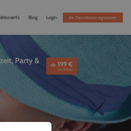
ktioniert’s
Blog
Login
Als Dienstleister registrieren
zeit, Party &
199
€
ab
für 1 Stunde