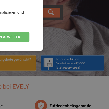
nalisieren und
N & WEITER
Fotobox-Aktion
 Angebote gewünscht?
Gutscheincode: WKJ1000
Jetzt reservieren!
e bei EVELY
se
Zufriedenheitsgarantie