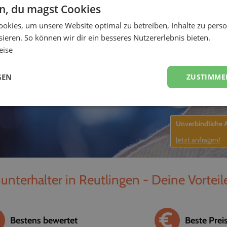
en, du magst Cookies
unterhalter, Sänger
okies, um unsere Website optimal zu betreiben, Inhalte zu perso
-
ieren. So können wir dir ein besseres Nutzererlebnis bieten.
eise
GEN
ZUSTIMME
Unverbindliche
Jetzt anfragen!
nunterhalter in Reutlingen - Deine Vorteil
Bestens bewertet
Beste Prei