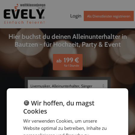
Login
Als Dienstleister registrieren
Hier buchst du deinen Alleinunterhalter in
Bautzen - für Hochzeit, Party & Event
199
€
ab
für 1 Stunde
🍪 Wir hoffen, du magst
Cookies
Wir verwenden Cookies, um unsere
Website optimal zu betreiben, Inhalte zu
bis