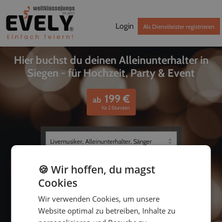
Login
Als Dienstleister registrieren
Hier buchst du deinen Alleinunterhalter in
Siegen - für Hochzeit, Party & Event
199
€
ab
für 2 Stunden
🍪 Wir hoffen, du magst
Cookies
Wir verwenden Cookies, um unsere
Website optimal zu betreiben, Inhalte zu
bis