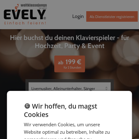
Login
Als Dienstleister registrieren
Hier buchst du deinen Klavierspieler - für
Hochzeit, Party & Event
199
€
ab
für 2 Stunden
🍪 Wir hoffen, du magst
Cookies
Wir verwenden Cookies, um unsere
Website optimal zu betreiben, Inhalte zu
bis