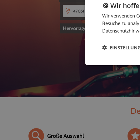
🍪 Wir hoff
Wir verwenden Co
Besuche zu analys
Hervorragend
4,8
von 5
Datenschutzhinw
EINSTELLUN
De
Große Auswahl