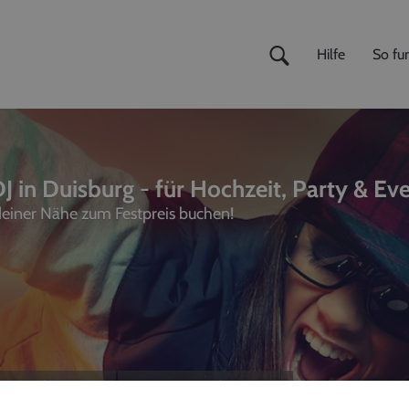
Hilfe
So fun
J in Duisburg - für Hochzeit, Party & Ev
 deiner Nähe zum Festpreis buchen!
ivemusiker
,
Fotografen
unterhalter, Sänger