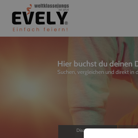
Hier buchst du deinen D
Suchen, vergleichen und direkt in
Discjockeys
L
Allein