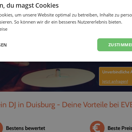
en, du magst Cookies
-
okies, um unsere Website optimal zu betreiben, Inhalte zu perso
ieren. So können wir dir ein besseres Nutzererlebnis bieten.
eise
GEN
ZUSTIMME
Unverbindliche
Jetzt anfragen!
in DJ in Duisburg - Deine Vorteile bei EV
Bestens bewertet
Beste Prei