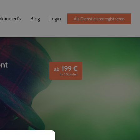
ktioniert’s
Blog
Login
Als Dienstleister registrieren
ent
199
€
ab
für 5 Stunden