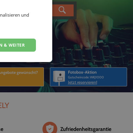
nalisieren und
N & WEITER
Fotobox-Aktion
 Angebote gewünscht?
Gutscheincode: WKJ1000
Jetzt reservieren!
ELY
se
Zufriedenheitsgarantie