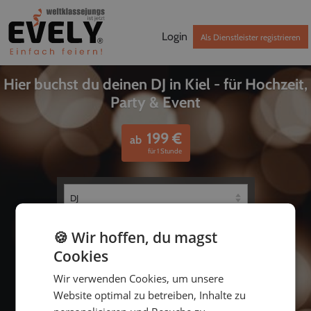
Login
Als Dienstleister registrieren
Hier buchst du deinen DJ in Kiel - für Hochzeit,
Party & Event
199
€
ab
für 1 Stunde
🍪 Wir hoffen, du magst
Cookies
Wir verwenden Cookies, um unsere
Website optimal zu betreiben, Inhalte zu
bis