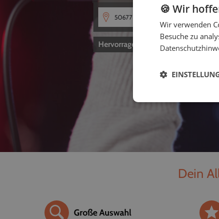
🍪 Wir hoff
Wir verwenden Co
Besuche zu analys
Hervorragend
4,8
von 5
Datenschutzhinw
EINSTELLUN
Dein Al
Große Auswahl