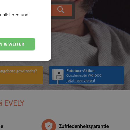
nalisieren und
N & WEITER
Fotobox-Aktion
 Angebote gewünscht?
Gutscheincode: WKJ1000
Jetzt reservieren!
ei EVELY
se
Zufriedenheitsgarantie