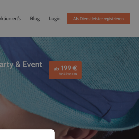
ktioniert’s
Blog
Login
Als Dienstleister registrieren
Party & Event
199
€
ab
für 5 Stunden