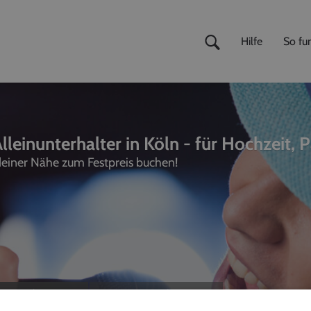
Hilfe
So fun
lleinunterhalter in Köln - für Hochzeit, 
 deiner Nähe zum Festpreis buchen!
ivemusiker
,
Fotografen
unterhalter, Sänger