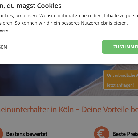
en, du magst Cookies
-
okies, um unsere Website optimal zu betreiben, Inhalte zu perso
ieren. So können wir dir ein besseres Nutzererlebnis bieten.
eise
GEN
ZUSTIMME
Unverbindliche
Jetzt anfragen!
leinunterhalter in Köln - Deine Vorteile b
Bestens bewertet
Beste Prei