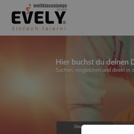
Hier buchst du deinen D
Suchen, vergleichen und direkt in
Discjockeys
L
Allein