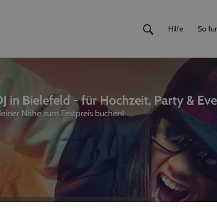
Hilfe
So fun
J in Bielefeld - für Hochzeit, Party & Ev
 deiner Nähe zum Festpreis buchen!
ivemusiker
,
Fotografen
unterhalter, Sänger