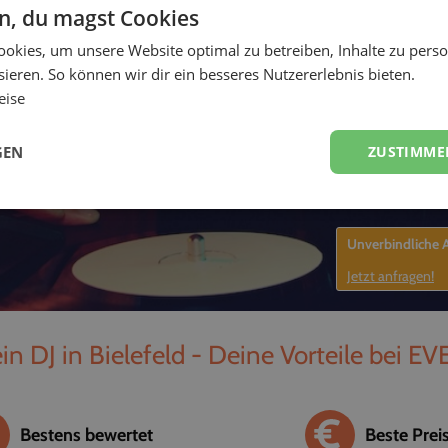
en, du magst Cookies
-
okies, um unsere Website optimal zu betreiben, Inhalte zu perso
ieren. So können wir dir ein besseres Nutzererlebnis bieten.
eise
GEN
ZUSTIMME
Unverbindliche
Jetzt anfragen!
in DJ in Bielefeld - Deine Vorteile bei EV
Bestens bewertet
Beste Prei