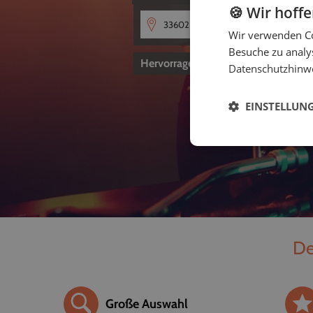
🍪 Wir hoff
Wir verwenden Co
Besuche zu analys
Hervorragend
4,8
von 5
Datenschutzhinw
EINSTELLUN
De
Große Auswahl