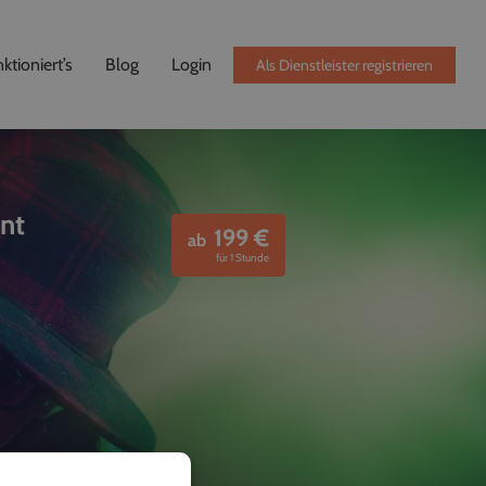
ktioniert’s
Blog
Login
Als Dienstleister registrieren
ent
199
€
ab
für 1 Stunde