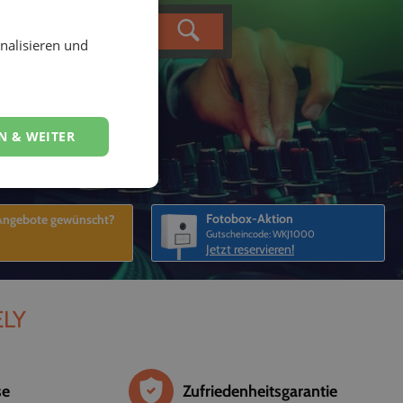
nalisieren und
N & WEITER
Fotobox-Aktion
 Angebote gewünscht?
Gutscheincode: WKJ1000
Jetzt reservieren!
ELY
se
Zufriedenheitsgarantie