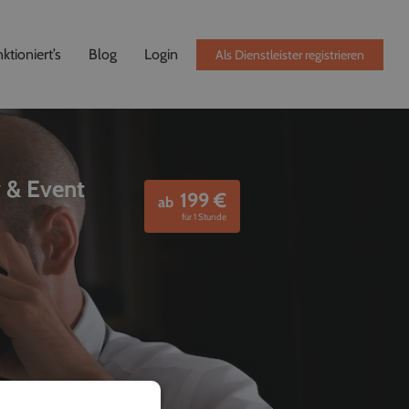
ktioniert’s
Blog
Login
Als Dienstleister registrieren
y & Event
199
€
ab
für 1 Stunde