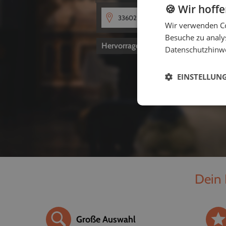
🍪 Wir hoff
Wir verwenden Co
Besuche zu analys
Hervorragend
4,8
von 5
Datenschutzhinw
EINSTELLUN
Dein 
Große Auswahl