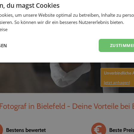
en, du magst Cookies
-
okies, um unsere Website optimal zu betreiben, Inhalte zu perso
ieren. So können wir dir ein besseres Nutzererlebnis bieten.
eise
GEN
ZUSTIMME
Unverbindliche
Jetzt anfragen!
Fotograf in Bielefeld - Deine Vorteile bei
Bestens bewertet
Beste Prei