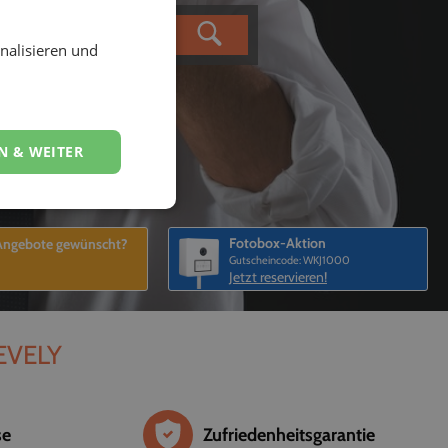
nalisieren und
N & WEITER
Fotobox-Aktion
 Angebote gewünscht?
Gutscheincode: WKJ1000
Jetzt reservieren!
 EVELY
se
Zufriedenheitsgarantie