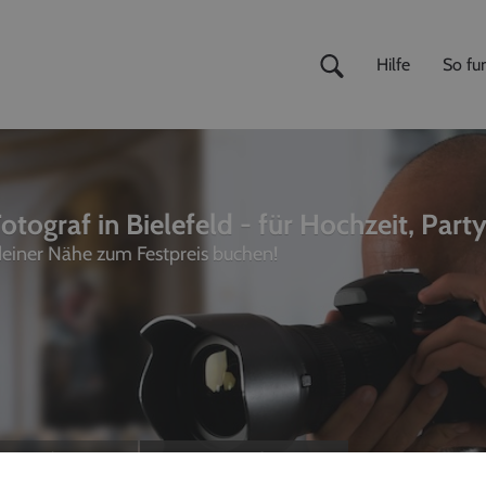
Hilfe
So fun
otograf in Bielefeld - für Hochzeit, Part
 deiner Nähe zum Festpreis buchen!
ivemusiker
,
Fotografen
unterhalter, Sänger