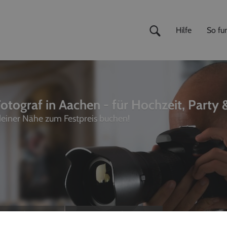
Hilfe
So fun
otograf in Aachen - für Hochzeit, Party 
 deiner Nähe zum Festpreis buchen!
ivemusiker
,
Fotografen
unterhalter, Sänger