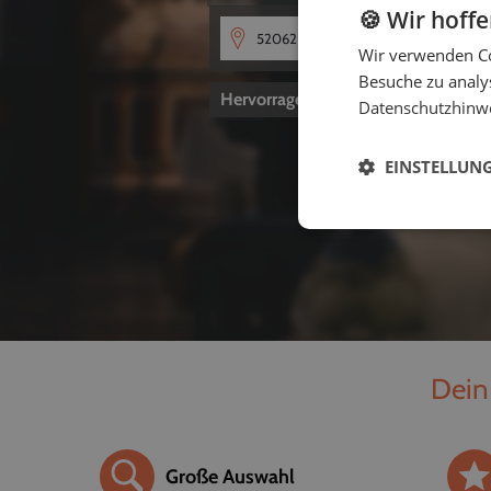
🍪 Wir hoff
Wir verwenden Co
Besuche zu analys
Hervorragend
4,8
von 5
Datenschutzhinw
EINSTELLUN
Dein
Große Auswahl