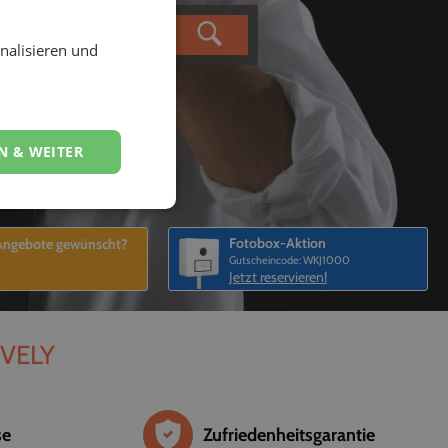
nalisieren und
N & WEITER
Fotobox-Aktion
 Angebote gewünscht?
Gutscheincode: WKJ1000
Jetzt reservieren!
EVELY
se
Zufriedenheitsgarantie