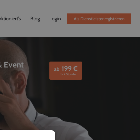
ktioniert’s
Blog
Login
Als Dienstleister registrieren
& Event
199
€
ab
für 2 Stunden