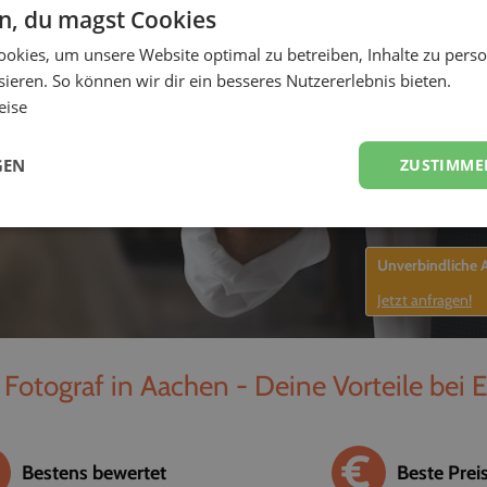
en, du magst Cookies
-
okies, um unsere Website optimal zu betreiben, Inhalte zu perso
ieren. So können wir dir ein besseres Nutzererlebnis bieten.
eise
GEN
ZUSTIMME
Unverbindliche
Jetzt anfragen!
 Fotograf in Aachen - Deine Vorteile bei 
Bestens bewertet
Beste Prei