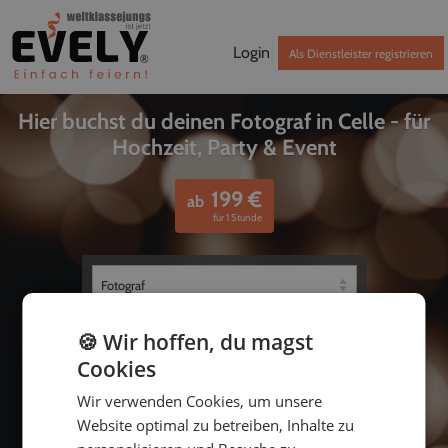
Login
Als Dienstleister registrieren
Hier buchst du deinen Fotograf in Celle - für
Hochzeit, Party & Event
199
€
ab
für 1 Stunde
🍪 Wir hoffen, du magst
Cookies
Wir verwenden Cookies, um unsere
Website optimal zu betreiben, Inhalte zu
bis