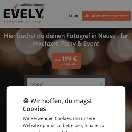
Login
Als Dienstleister registrieren
Hier buchst du deinen Fotograf in Neuss - für
Hochzeit, Party & Event
199
€
ab
für 5 Stunden
🍪 Wir hoffen, du magst
Cookies
Wir verwenden Cookies, um unsere
Website optimal zu betreiben, Inhalte zu
bis