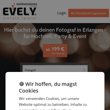
Login
Als Dienstleister registrieren
Hier buchst du deinen Fotograf in Erlangen -
für Hochzeit, Party & Event
199
€
ab
für 1 Stunde
🍪 Wir hoffen, du magst
Cookies
Wir verwenden Cookies, um unsere
Website optimal zu betreiben, Inhalte zu
bis