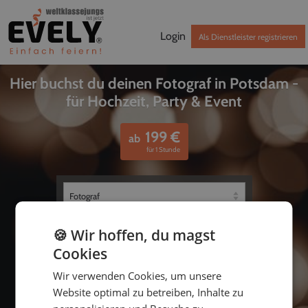
Login
Als Dienstleister registrieren
Hier buchst du deinen Fotograf in Potsdam -
für Hochzeit, Party & Event
199
€
ab
für 1 Stunde
🍪 Wir hoffen, du magst
Cookies
Wir verwenden Cookies, um unsere
Website optimal zu betreiben, Inhalte zu
bis