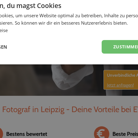
en, du magst Cookies
-
okies, um unsere Website optimal zu betreiben, Inhalte zu perso
ieren. So können wir dir ein besseres Nutzererlebnis bieten.
eise
GEN
ZUSTIMME
Unverbindliche
Jetzt anfragen!
 Fotograf in Leipzig - Deine Vorteile bei 
Bestens bewertet
Beste Prei