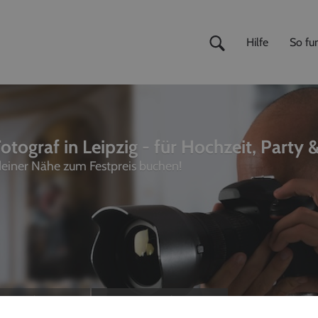
Hilfe
So fun
otograf in Leipzig - für Hochzeit, Party 
 deiner Nähe zum Festpreis buchen!
ivemusiker
,
Fotografen
unterhalter, Sänger