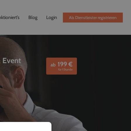
ktioniert’s
Blog
Login
Als Dienstleister registrieren
& Event
199
€
ab
für 1 Stunde