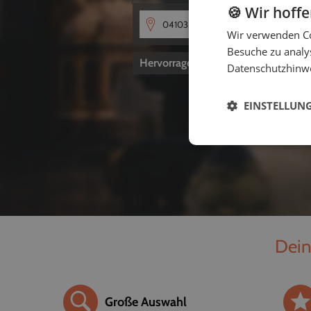
🍪 Wir hoff
Wir verwenden Co
Besuche zu analys
Hervorragend
4,8
von 5
Datenschutzhinw
EINSTELLUN
Dein
Große Auswahl