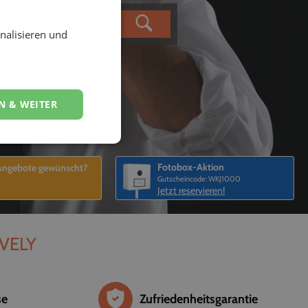
nalisieren und
N & WEITER
Fotobox-Aktion
 Angebote gewünscht?
Gutscheincode: WKJ1000
Jetzt reservieren!
EVELY
se
Zufriedenheitsgarantie