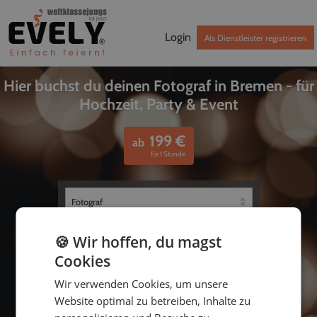
Login
Als Dienstleister registrieren
Hier buchst du deinen Fotograf in Bremen - für
Hochzeit, Party & Event
199
€
ab
für 1 Stunde
🍪 Wir hoffen, du magst
Cookies
Wir verwenden Cookies, um unsere
Website optimal zu betreiben, Inhalte zu
bis