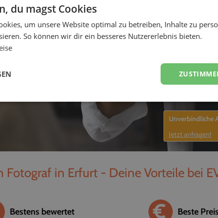
en, du magst Cookies
-
okies, um unsere Website optimal zu betreiben, Inhalte zu perso
ieren. So können wir dir ein besseres Nutzererlebnis bieten.
eise
GEN
ZUSTIMME
Unverbindliche
Jetzt anfragen!
 Fotograf in Erfurt - Deine Vorteile bei 
Bestens bewertet
Beste Prei