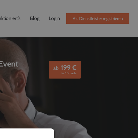
ktioniert’s
Blog
Login
Als Dienstleister registrieren
 Event
199
€
ab
für 1 Stunde