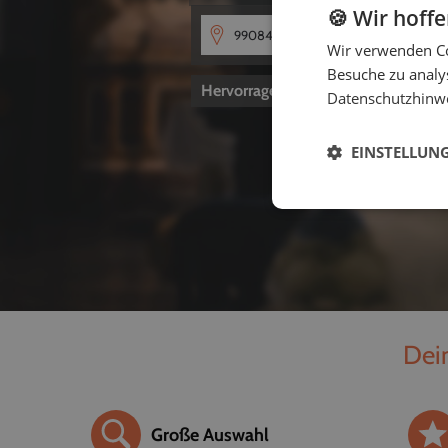
🍪 Wir hoff
Wir verwenden Co
Besuche zu analys
Hervorragend
4,8
von 5
Datenschutzhinw
EINSTELLUN
Dein
Große Auswahl