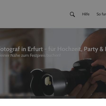
Hilfe
So fun
otograf in Erfurt - für Hochzeit, Party &
 deiner Nähe zum Festpreis buchen!
ivemusiker
,
Fotografen
unterhalter, Sänger