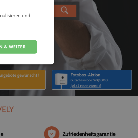
nalisieren und
N & WEITER
Fotobox-Aktion
 Angebote gewünscht?
Gutscheincode: WKJ1000
Jetzt reservieren!
EVELY
se
Zufriedenheitsgarantie