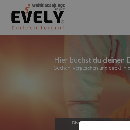
Hier buchst du deinen DJ
Suchen, vergleichen und direkt in
Discjockeys
L
Allein