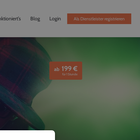
ktioniert’s
Blog
Login
Als Dienstleister registrieren
199
€
ab
für 1 Stunde