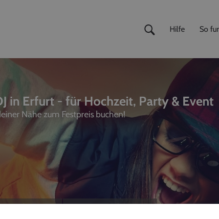
Hilfe
So fun
 in Erfurt - für Hochzeit, Party & Event
 deiner Nähe zum Festpreis buchen!
ivemusiker
,
Fotografen
unterhalter, Sänger