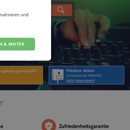
nalisieren und
N & WEITER
Fotobox-Aktion
 Angebote gewünscht?
Gutscheincode: WKJ1000
Jetzt reservieren!
LY
se
Zufriedenheitsgarantie