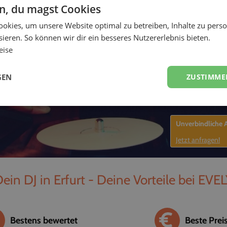
en, du magst Cookies
-
okies, um unsere Website optimal zu betreiben, Inhalte zu perso
ieren. So können wir dir ein besseres Nutzererlebnis bieten.
eise
GEN
ZUSTIMME
Unverbindliche
Jetzt anfragen!
ein DJ in Erfurt - Deine Vorteile bei EVE
Bestens bewertet
Beste Prei