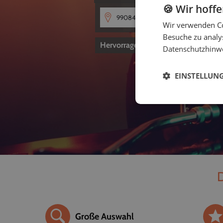
🍪 Wir hoff
Wir verwenden Co
Besuche zu analys
Hervorragend
4,8
von 5
Datenschutzhinw
EINSTELLUN
D
Große Auswahl