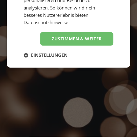
personalisieren und Besuche zu
analysieren. So können wir dir ein
besseres Nutzererlebnis bieten.
Datenschutzhinweise
Suche starten
ZUSTIMMEN & WEITER
4,8
Hervorragend
von
5
EINSTELLUNGEN