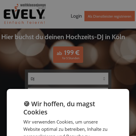
Login
Als Dienstleister registrieren
Hier buchst du deinen Hochzeits-DJ in Köln
199
€
ab
für 5 Stunden
🍪 Wir hoffen, du magst
Cookies
Wir verwenden Cookies, um unsere
bis
Website optimal zu betreiben, Inhalte zu