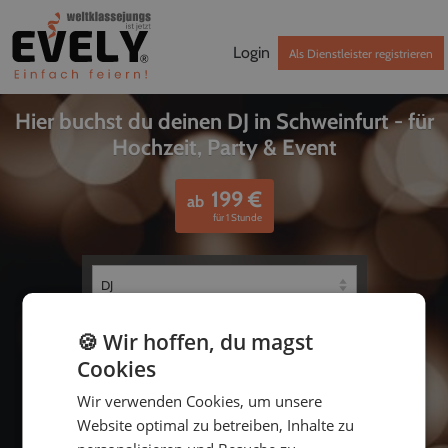
Login
Als Dienstleister registrieren
Hier buchst du deinen DJ in Schweinfurt - für
Hochzeit, Party & Event
199
€
ab
für 1 Stunde
🍪 Wir hoffen, du magst
Cookies
Wir verwenden Cookies, um unsere
Website optimal zu betreiben, Inhalte zu
bis