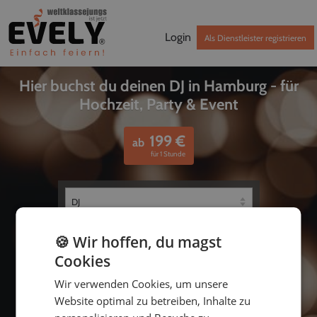
Login
Als Dienstleister registrieren
Hier buchst du deinen DJ in Hamburg - für
Hochzeit, Party & Event
199
€
ab
für 1 Stunde
🍪 Wir hoffen, du magst
Cookies
Wir verwenden Cookies, um unsere
Website optimal zu betreiben, Inhalte zu
bis