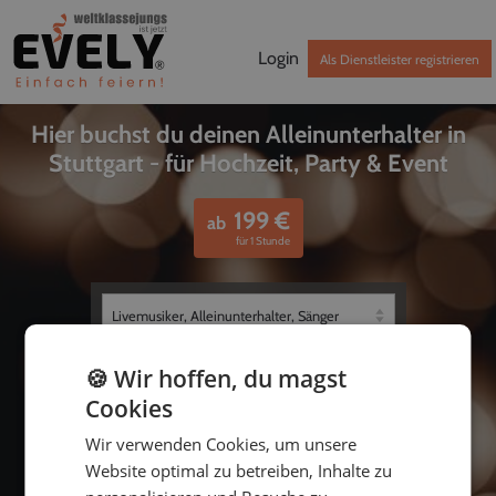
Login
Als Dienstleister registrieren
Hier buchst du deinen Alleinunterhalter in
Stuttgart - für Hochzeit, Party & Event
199
€
ab
für 1 Stunde
🍪 Wir hoffen, du magst
Cookies
Wir verwenden Cookies, um unsere
Website optimal zu betreiben, Inhalte zu
bis