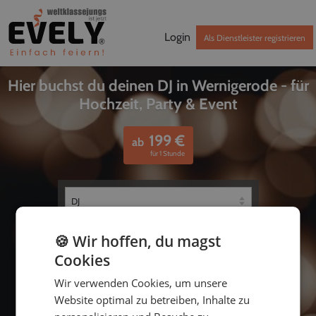
Login
Als Dienstleister registrieren
Hier buchst du deinen DJ in Wernigerode - für
Hochzeit, Party & Event
199
€
ab
für 1 Stunde
🍪 Wir hoffen, du magst
Cookies
Wir verwenden Cookies, um unsere
Website optimal zu betreiben, Inhalte zu
bis