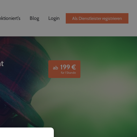
ktioniert’s
Blog
Login
Als Dienstleister registrieren
nt
199
€
ab
für 1 Stunde