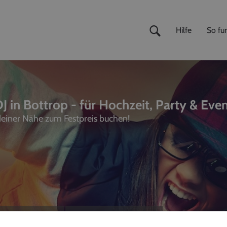
Hilfe
So fun
J in Bottrop - für Hochzeit, Party & Eve
 deiner Nähe zum Festpreis buchen!
ivemusiker
,
Fotografen
unterhalter, Sänger