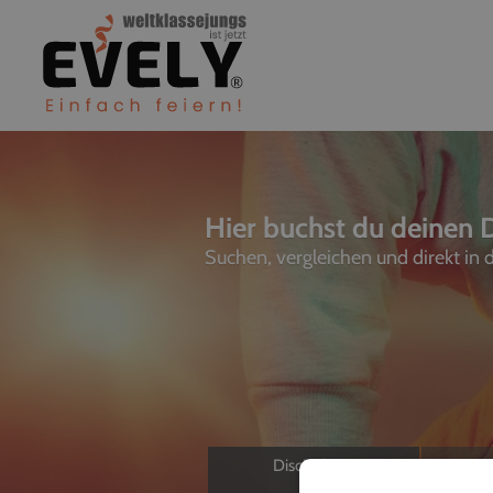
Hier buchst du deinen D
Suchen, vergleichen und direkt in
Discjockeys
L
Allein