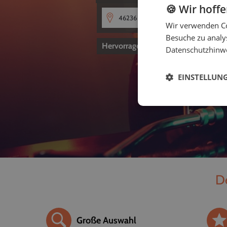
🍪 Wir hoff
Wir verwenden Co
Besuche zu analys
Hervorragend
4,8
von 5
Datenschutzhinw
EINSTELLUN
De
Große Auswahl