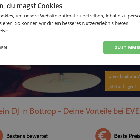
en, du magst Cookies
-
okies, um unsere Website optimal zu betreiben, Inhalte zu perso
ieren. So können wir dir ein besseres Nutzererlebnis bieten.
eise
GEN
ZUSTIMME
Unverbindliche
Jetzt anfragen!
in DJ in Bottrop - Deine Vorteile bei EV
Bestens bewertet
Beste Prei