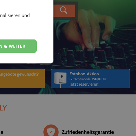
nalisieren und
N & WEITER
Fotobox-Aktion
 Angebote gewünscht?
Gutscheincode: WKJ1000
Jetzt reservieren!
ELY
se
Zufriedenheitsgarantie