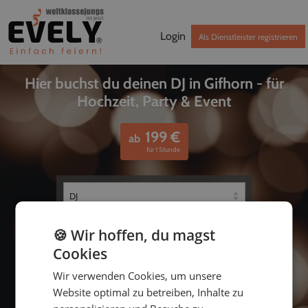
Login
Als Dienstleister registrieren
Hier buchst du deinen DJ in Gifhorn - für
Hochzeit, Party & Event
199
€
ab
für 1 Stunde
🍪 Wir hoffen, du magst
Cookies
Wir verwenden Cookies, um unsere
Website optimal zu betreiben, Inhalte zu
bis