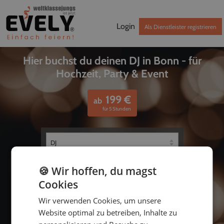
Login
Als Dienstleister registrieren
Hier buchst du deinen DJ in Bonn - für
Hochzeit, Party & Event
199
€
ab
für 5 Stunden
🍪 Wir hoffen, du magst
Cookies
Wir verwenden Cookies, um unsere
Website optimal zu betreiben, Inhalte zu
bis