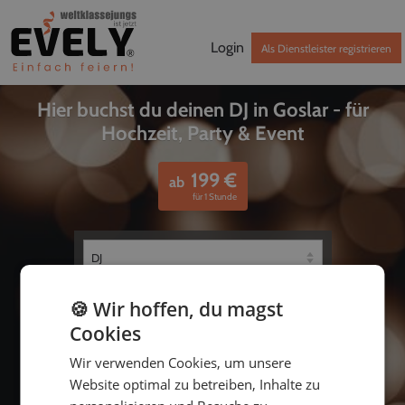
Login
Als Dienstleister registrieren
Hier buchst du deinen DJ in Goslar - für
Hochzeit, Party & Event
199
€
ab
für 1 Stunde
🍪 Wir hoffen, du magst
Cookies
Wir verwenden Cookies, um unsere
Website optimal zu betreiben, Inhalte zu
bis