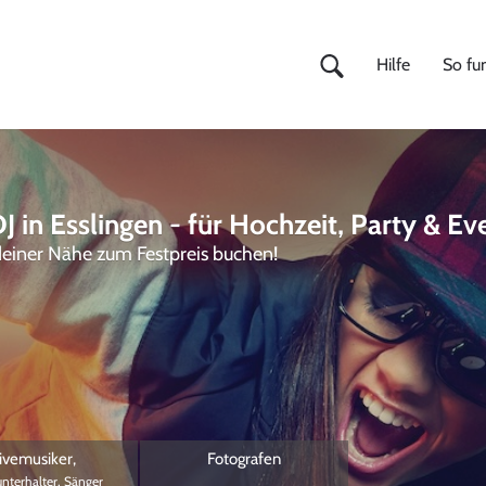
Hilfe
So fun
J in Esslingen - für Hochzeit, Party & Ev
 deiner Nähe zum Festpreis buchen!
ivemusiker
,
Fotografen
unterhalter, Sänger