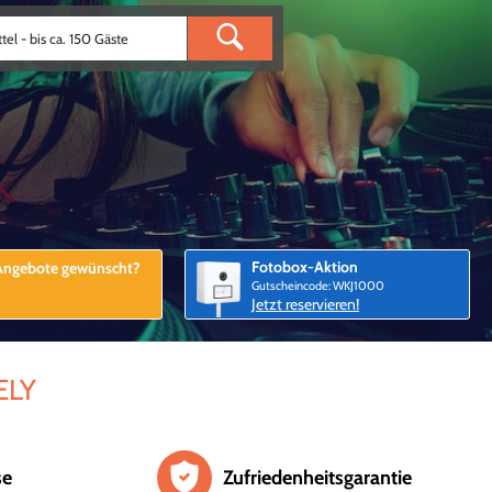
Fotobox-Aktion
 Angebote gewünscht?
Gutscheincode: WKJ1000
Jetzt reservieren!
VELY
se
Zufriedenheitsgarantie