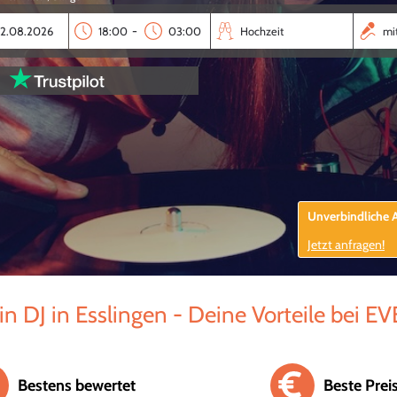
-
Unverbindliche
Jetzt anfragen!
n DJ in Esslingen - Deine Vorteile bei E
Bestens bewertet
Beste Prei