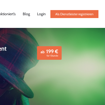
ktioniert’s
Blog
Login
Als Dienstleister registrieren
ent
199
€
ab
für 1 Stunde