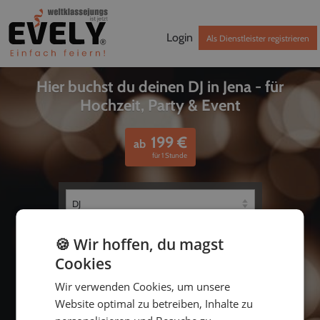
Login
Als Dienstleister registrieren
Hier buchst du deinen DJ in Jena - für
Hochzeit, Party & Event
199
€
ab
für 1 Stunde
🍪 Wir hoffen, du magst
Cookies
Wir verwenden Cookies, um unsere
Website optimal zu betreiben, Inhalte zu
bis