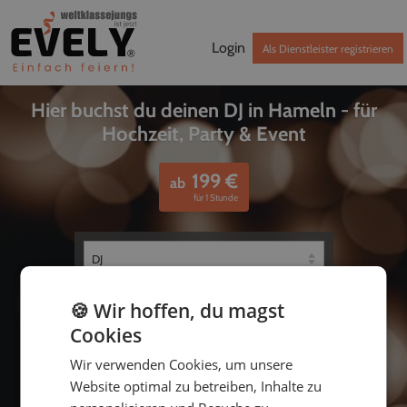
Login
Als Dienstleister registrieren
Hier buchst du deinen DJ in Hameln - für
Hochzeit, Party & Event
199
€
ab
für 1 Stunde
🍪 Wir hoffen, du magst
Cookies
Wir verwenden Cookies, um unsere
Website optimal zu betreiben, Inhalte zu
bis