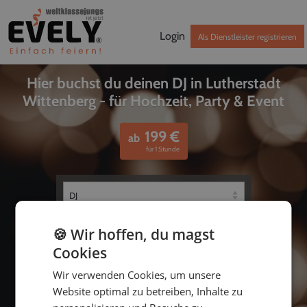
Login
Als Dienstleister registrieren
Hier buchst du deinen DJ in Lutherstadt
Wittenberg - für Hochzeit, Party & Event
199
€
ab
für 1 Stunde
🍪 Wir hoffen, du magst
Cookies
Wir verwenden Cookies, um unsere
Website optimal zu betreiben, Inhalte zu
bis