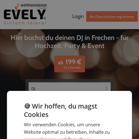
Login
Als Dienstleister registrieren
Hier buchst du deinen DJ in Frechen - für
Hochzeit, Party & Event
199
€
ab
für 5 Stunden
🍪 Wir hoffen, du magst
Cookies
Wir verwenden Cookies, um unsere
Website optimal zu betreiben, Inhalte zu
bis