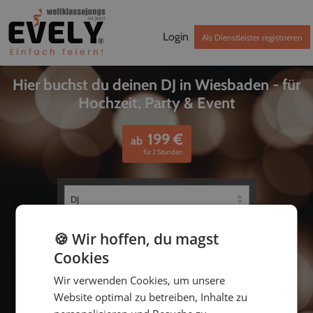
Login
Als Dienstleister registrieren
Hier buchst du deinen DJ in Wiesbaden - für
Hochzeit, Party & Event
199
€
ab
für 2 Stunden
🍪 Wir hoffen, du magst
Cookies
Wir verwenden Cookies, um unsere
Website optimal zu betreiben, Inhalte zu
bis