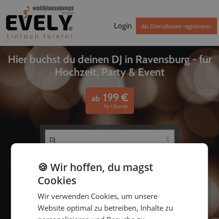
Login
Als Dienstleister registrieren
Hier buchst du deinen DJ in Ravensburg - für
Hochzeit, Party & Event
199
€
ab
für 1 Stunde
🍪 Wir hoffen, du magst
Cookies
Wir verwenden Cookies, um unsere
Website optimal zu betreiben, Inhalte zu
bis