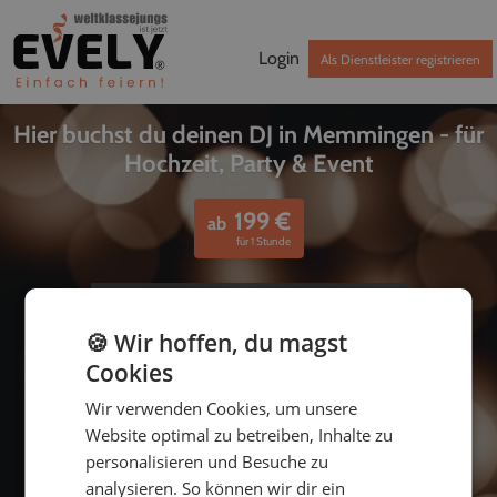
Login
Als Dienstleister registrieren
Hier buchst du deinen DJ in Memmingen - für
Hochzeit, Party & Event
199
€
ab
für 1 Stunde
🍪 Wir hoffen, du magst
Cookies
Wir verwenden Cookies, um unsere
Website optimal zu betreiben, Inhalte zu
personalisieren und Besuche zu
bis
analysieren. So können wir dir ein