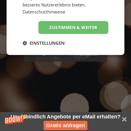
besseres Nutzererlebnis bieten.
Datenschutzhinweise
ZUSTIMMEN & WEITER
Suche starten
EINSTELLUNGEN
4,8
Hervorragend
von
5
Unverbindlich Angebote per eMail erhalten?
Gratis anfragen